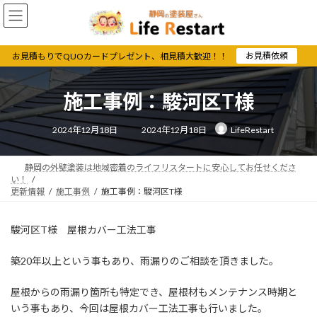
コ
ナ
ン
ビ
テ
ゲ
ン
ー
お見積依頼
お見積もりでQUOカードプレゼント、相見積大歓迎！！
ツ
シ
へ
ョ
ス
ン
施工事例：駿河区T様
キ
に
ッ
移
最
2024年12月18日
2024年12月18日
LifeRestart
終
プ
動
更
新
日
時
静岡の外壁塗装は地域密着のライフリスタートに安心してお任せくださ
:
い！
更新情報
施工事例
施工事例：駿河区T様
駿河区T様 屋根カバー工法工事
築20年以上という事もあり、雨漏りのご相談を頂きました。
屋根からの雨漏り箇所も特定でき、屋根材もメンテナンス時期と
いう事もあり、今回は屋根カバー工法工事も行いました。