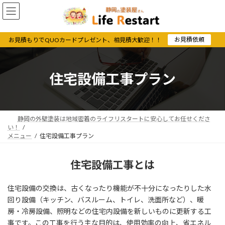
コ
ナ
ン
ビ
テ
ゲ
ン
ー
お見積依頼
お見積もりでQUOカードプレゼント、相見積大歓迎！！
ツ
シ
へ
ョ
ス
ン
住宅設備工事プラン
キ
に
ッ
移
プ
動
静岡の外壁塗装は地域密着のライフリスタートに安心してお任せくださ
い！
メニュー
住宅設備工事プラン
住宅設備工事とは
住宅設備の交換は、古くなったり機能が不十分になったりした水
回り設備（キッチン、バスルーム、トイレ、洗面所など）、暖
房・冷房設備、照明などの住宅内設備を新しいものに更新する工
事です。この工事を行う主な目的は、使用効率の向上、省エネル