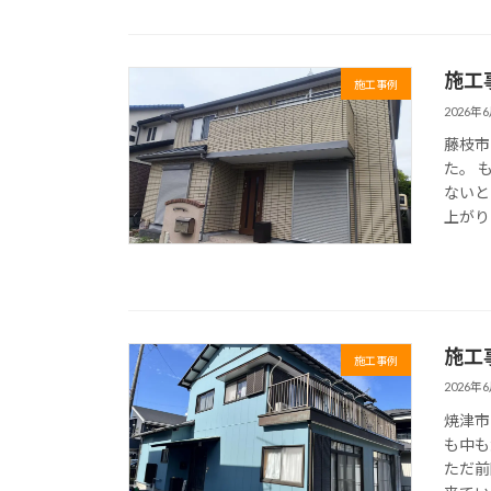
施工
施工事例
2026年
藤枝市
た。 
ないと
上がり
施工
施工事例
2026年
焼津市
も中
ただ前