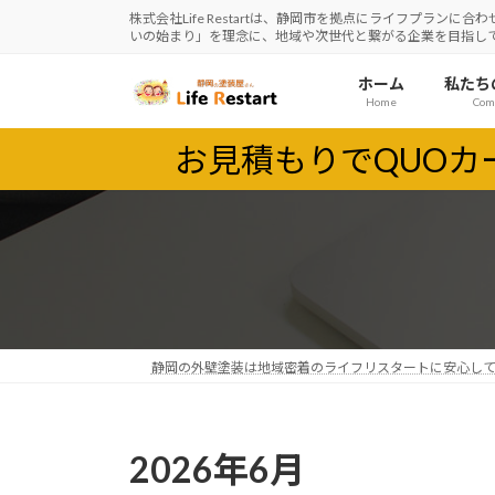
コ
ナ
株式会社Life Restartは、静岡市を拠点にライフプラ
いの始まり」を理念に、地域や次世代と繋がる企業を目指し
ン
ビ
テ
ゲ
ホーム
私たち
ン
ー
Home
Com
ツ
シ
へ
ョ
お見積もりでQUO
ス
ン
キ
に
ッ
移
プ
動
静岡の外壁塗装は地域密着のライフリスタートに安心し
2026年6月