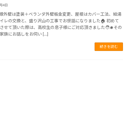
6月4日
様外壁は塗装＋ベランダ外壁板金変更、屋根はカバー工法、給湯
イレの交換と、盛り沢山の工事でお世話になりました🏠 初めて
させて頂いた際は、高校生の息子様にご対応頂きました🧑‍🎓その
家族にお話しをお伺い […]
続きを読む