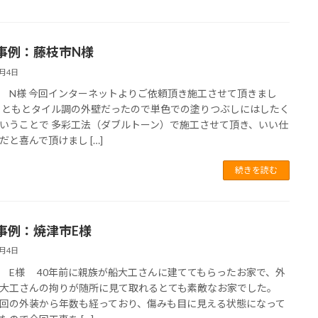
事例：藤枝市N様
6月4日
 N様 今回インターネットよりご依頼頂き施工させて頂きまし
もともとタイル調の外壁だったので単色での塗りつぶしにはしたく
いうことで 多彩工法（ダブルトーン）で施工させて頂き、いい仕
だと喜んで頂けまし […]
続きを読む
事例：焼津市E様
6月4日
 E様 40年前に親族が船大工さんに建ててもらったお家で、外
も大工さんの拘りが随所に見て取れるとても素敵なお家でした。
回の外装から年数も経っており、傷みも目に見える状態になって