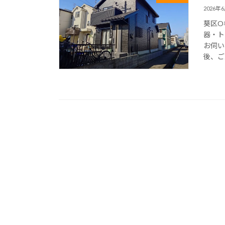
2026年
葵区O
器・ト
お伺い
後、ご