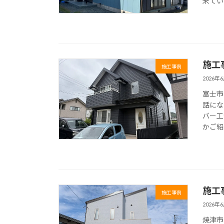
来てい
施工
施工事例
2026年
富士市
話にな
バー工
かご紹
施工
施工事例
2026年
焼津市