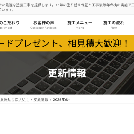
ンに合わせた最適な塗装工事を提供します。15年の塗り替え保証と工事後毎年点検の実
ています。
のこだわり
お客様の声
施工メニュー
施工の流れ
mitment
Customer Reviews
Menu
Flow
カードプレゼント、相見積大歓迎！
更新情報
てお任せください！
更新情報
2026年6月