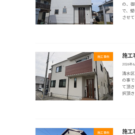
の、御
で、壁
させて
施工
施工事例
2026年
清水区
の事で
て頂き
択頂き
施工
施工事例