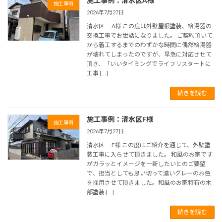
施工事例：清水区A様
施工事例
2026年7月27日
清水区 A様 この度は外壁屋根塗装、給湯器の
交換工事でお世話になりました。 ご契約頂いて
から着工するまでのわずかな時間に偶然給湯器
が壊れてしまったのですが、早急に対応させて
頂き、「いいタイミングでライフリスタートに
工事 […]
続きを読む
施工事例：清水区F様
施工事例
2026年7月27日
清水区 F様 この度はご紹介を通じて、外壁塗
装工事に入らせて頂きました。 和風のお家です
がガラッとイメージを一新したいとのご要望
で、担当としても思い切って濃いグレーのお色
を採用させて頂きました。和風のお家特有の木
部塗装 […]
続きを読む