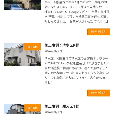
葵区 A様 静岡市葵区A様のお家で工事をお世
話になりました。 すでに3社ほど見積を取って
検討していた中、Googleレビューを見て来社頂
き 見積、検討して頂いた結果工事を任せて頂く
形となりました。 お家が大きいだけでなく […]
続きを読む
施工事例：清水区K様
施工事例
2026年7月27日
清水区 K様 静岡市清水区のお客様ミサワホー
ムのPALCという外壁を塗装させて頂きました☺️
高耐候塗装で綺麗にもなり、喜んで頂けました
😊この外壁はミサワ独自のセラミック外壁にな
り、少し特殊な外壁になります。高性能の為、
塗 […]
続きを読む
施工事例 駿河区T様
施工事例
2026年7月27日