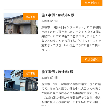
続きを読む
施工事例：藤枝市N様
施工事例
2026年6月4日
藤枝市 N様 今回インターネットよりご依頼頂
き施工させて頂きました。 もともとタイル調の
外壁だったので単色での塗りつぶしにはしたく
ないということで 多彩工法（ダブルトーン）で
施工させて頂き、いい仕上がりだと喜んで頂け
まし […]
続きを読む
施工事例：焼津市E様
施工事例
2026年6月4日
焼津市 E様 40年前に親族が船大工さんに建
ててもらったお家で、外も中も大工さんの拘り
が随所に見て取れるとても素敵なお家でした。
ただ前回の外装から年数も経っており、傷み
も目に見える状態になって来ていたので今回工