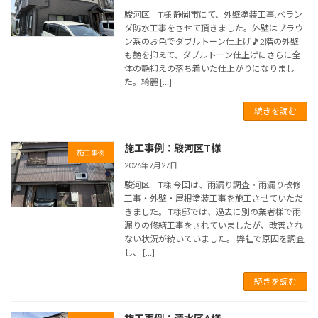
駿河区 T様 静岡市にて、外壁塗装工事.ベラン
ダ防水工事をさせて頂きました。外壁はブラウ
ン系のお色でダブルトーン仕上げ🎵2階の外壁
も艶を抑えて、ダブルトーン仕上げにさらに全
体の艶抑えの落ち着いた仕上がりになりまし
た。綺麗 […]
続きを読む
施工事例：駿河区T様
施工事例
2026年7月27日
駿河区 T様 今回は、雨漏り調査・雨漏り改修
工事・外壁・屋根塗装工事を施工させていただ
きました。 T様邸では、過去に別の業者様で雨
漏りの修繕工事をされていましたが、改善され
ない状況が続いていました。 弊社で原因を調査
し、 […]
続きを読む