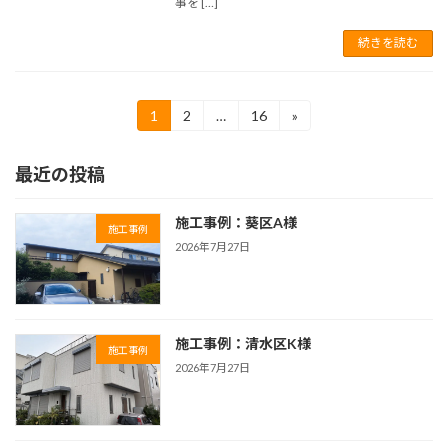
事を […]
続きを読む
投
1
2
…
16
»
固
固
固
定
定
定
稿
ペ
ペ
ペ
最近の投稿
ー
ー
ー
の
ジ
ジ
ジ
ペ
施工事例：葵区A様
施工事例
ー
2026年7月27日
ジ
送
施工事例：清水区K様
り
施工事例
2026年7月27日