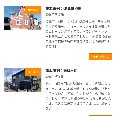
施工事例：焼津市K様
施工事例
2026年7月27日
焼津市 K様 今回は外壁以外の樋、サッシ周
りの飾りモール、コーナーのタイル部分等の塗
装とシーリング打ち替え、ベランダのトップコ
ートを施工させて頂きました。 斜め裏のお家
の洗浄の挨拶の時にお話を頂き、その御縁で工
事を任 […]
続きを読む
施工事例：葵区H様
施工事例
2026年7月6日
葵区 H様 今回は外壁塗装工事でお世話になり
ました。同じご地域で着工していた際、営業と
してお伺いさせて頂いたことが今回のご縁とな
りました。 塗料は外壁の種類や現在の状況に合
わせ、念入りに選定させて頂きました。意味の
ない4 […]