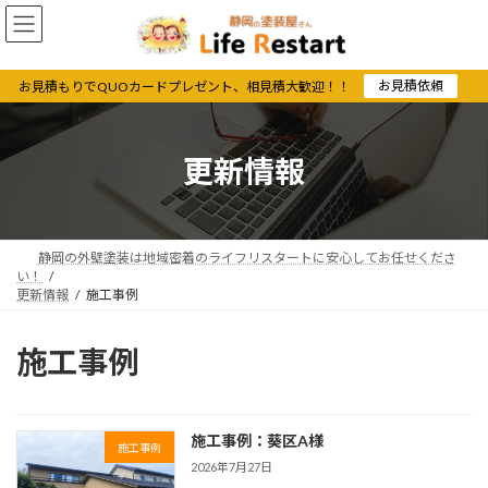
コ
ナ
ン
ビ
テ
ゲ
ン
ー
お見積依頼
お見積もりでQUOカードプレゼント、相見積大歓迎！！
ツ
シ
へ
ョ
ス
ン
更新情報
キ
に
ッ
移
プ
動
静岡の外壁塗装は地域密着のライフリスタートに安心してお任せくださ
い！
更新情報
施工事例
施工事例
施工事例：葵区A様
施工事例
2026年7月27日